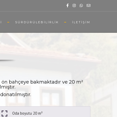
I
SÜRDÜRÜLEBILIRLIK
İLETIŞIM
ı, ön bahçeye bakmaktadır ve 20 m²
mıştır.
donatılmıştır.
Oda boyutu 20 m²