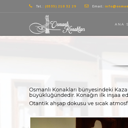
Tel.:
(0535) 210 32 29
Email:
info@osmanl
ANA 
Osmanlı Konakları bünyesindeki Kazan
büyüklüğündedir. Konağın ilk inşaa edil
Otantik ahşap dokusu ve sıcak atmosfer