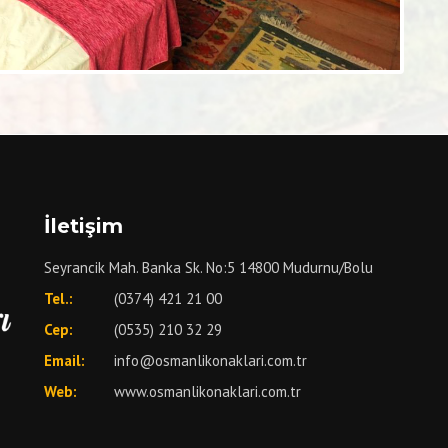
İletişim
Seyrancik Mah. Banka Sk. No:5 14800 Mudurnu/Bolu
Tel.:
(0374) 421 21 00
Cep:
(0535) 210 32 29
Email:
info@osmanlikonaklari.com.tr
Web:
www.osmanlikonaklari.com.tr