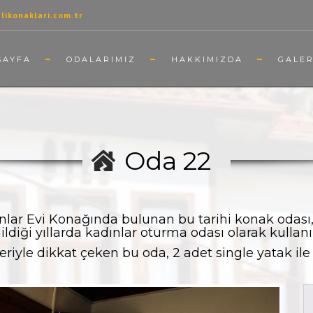
ikonaklari.com.tr
SAYFA
ODALARIMIZ
HAKKIMIZDA
GALER
Oda 22
lar Evi Konağında bulunan bu tarihi konak odas
diği yıllarda kadınlar oturma odası olarak kullanıl
iyle dikkat çeken bu oda, 2 adet single yatak ile 