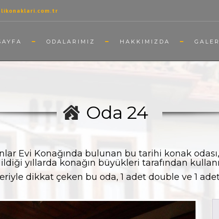
ikonaklari.com.tr
SAYFA
ODALARIMIZ
HAKKIMIZDA
GALER
Oda 24
lar Evi Konağında bulunan bu tarihi konak odas
ldiği yıllarda konağın büyükleri tarafından kullanı
iyle dikkat çeken bu oda, 1 adet double ve 1 adet s