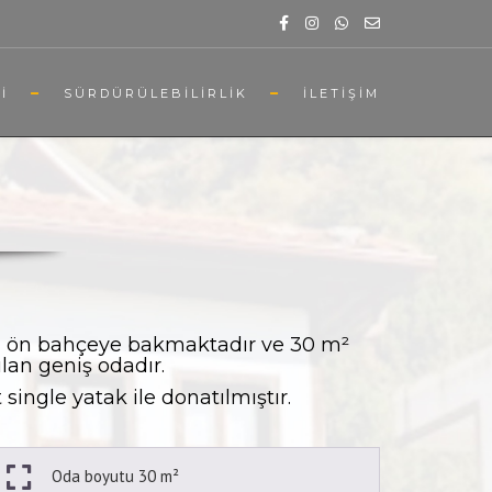
I
SÜRDÜRÜLEBILIRLIK
İLETIŞIM
ı, ön bahçeye bakmaktadır ve 30 m²
lan geniş odadır.
ingle yatak ile donatılmıştır.
Oda boyutu 30 m²