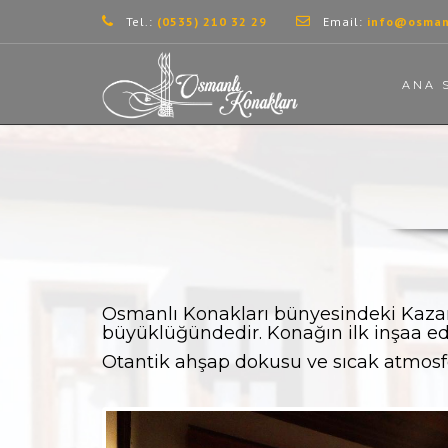
Tel.:
(0535) 210 32 29
Email:
info@osmanl
ANA 
Osmanlı Konakları bünyesindeki Kazan
büyüklüğündedir. Konağın ilk inşaa edi
Otantik ahşap dokusu ve sıcak atmosfer