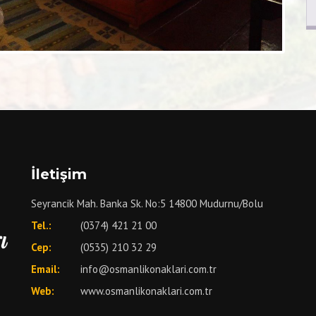
İletişim
Seyrancik Mah. Banka Sk. No:5 14800 Mudurnu/Bolu
Tel.:
(0374) 421 21 00
Cep:
(0535) 210 32 29
Email:
info@osmanlikonaklari.com.tr
Web:
www.osmanlikonaklari.com.tr